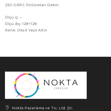
250-GRPC Poliüretan Dekor.
Ölçü iç: –
Ölçü dış: 128×128
Renk: Oksit Yeşil Altın
Nokta Pazarlama ve Tic. Ltd. Şti.