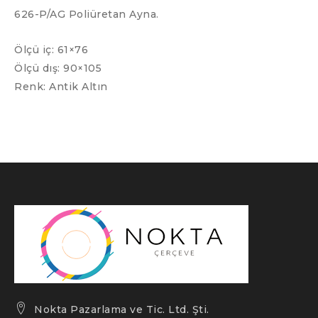
626-P/AG Poliüretan Ayna.
Ölçü iç: 61×76
Ölçü dış: 90×105
Renk: Antik Altın
Nokta Pazarlama ve Tic. Ltd. Şti.